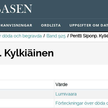
BASEN
ÖKANVISNINGAR
ORDLISTA
UPPGIFTER OM DA
er döda och begravda
Band 925
Pentti Siponp. Kylk
. Kylkiäinen
Värde
Lumivaara
Förteckningar över döda