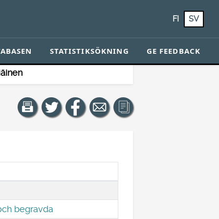
FI
SV
TABASEN
STATISTIKSÖKNING
GE FEEDBACK
iäinen
 och begravda