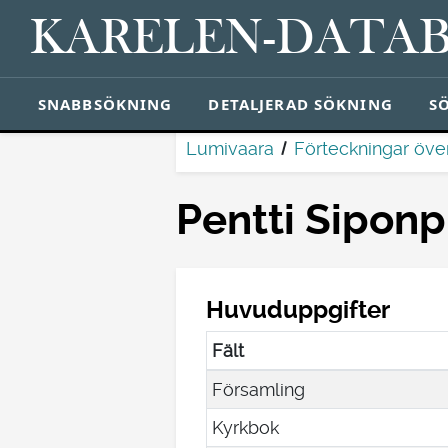
KARELEN-DATA
SNABBSÖKNING
DETALJERAD SÖKNING
S
Lumivaara
Förteckningar öv
Pentti Siponp
Huvuduppgifter
Fält
Församling
Kyrkbok