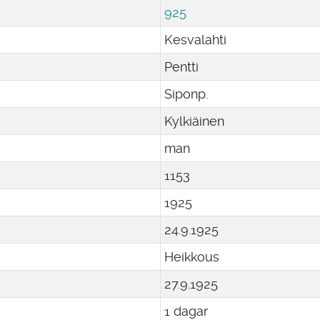
925
Kesvalahti
Pentti
Siponp.
Kylkiäinen
man
1153
1925
24
.
9
.
1925
Heikkous
27
.
9
.
1925
1 dagar