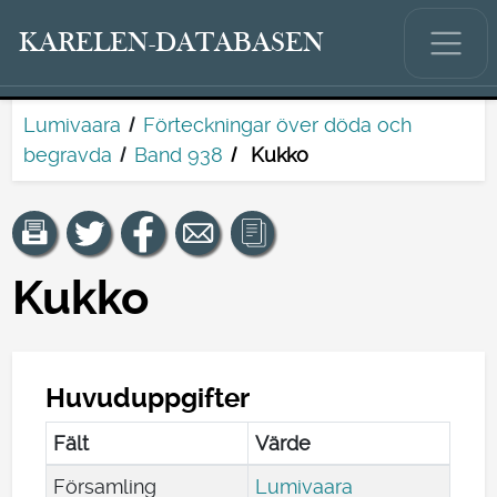
KARELEN-DATABASEN
Lumivaara
Förteckningar över döda och
begravda
Band 938
Kukko
Kukko
Huvuduppgifter
Fält
Värde
Församling
Lumivaara