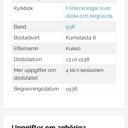
Kyrkbok
Förteckningar över
döda och begravda
Band
938
Bostadsort
Kumolasta 6
Efternamn
Kukko
Dödsdatum
13
.
10
.
1938
Mer uppgifter om
4 kk:n keskonen
dödsfallet
Begravningsdatum
1938
Uppgifter om anhöriga