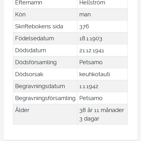
Efternamn
Hellström
Kön
man
Skriftebokens sida
376
Födelsedatum
18
.
1
.
1903
Dödsdatum
21
.
12
.
1941
Dödsförsamling
Petsamo
Dödsorsak
keuhkotauti
Begravningsdatum
1
.
1
.
1942
Begravningsförsamling
Petsamo
Ålder
38 år 11 månader
3 dagar