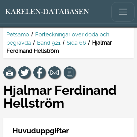
KARELEN-DATABASEN
Petsamo
Förteckningar över döda och
begravda
Band 921
Sida 66
Hjalmar
Ferdinand Hellström
Hjalmar Ferdinand
Hellström
Huvuduppgifter