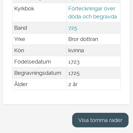
Kyrkbok
Förteckningar över
döda och begravda
Band
725
Yrke
Bror dottran
Kön
kvinna
Födelsedatum
1723
Begravningsdatum
1725
Ålder
2 år
Visa tomma rader