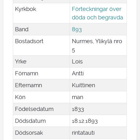
Kyrkbok
Förteckningar över
döda och begravda
Band
893
Bostadsort
Nurmes, Ylikylä nro
5
Yrke
Lois
Förnamn
Antti
Efternamn
Kuittinen
Kön
man
Födelsedatum
1833
Dödsdatum
18
.
12
.
1893
Dödsorsak
rintatauti