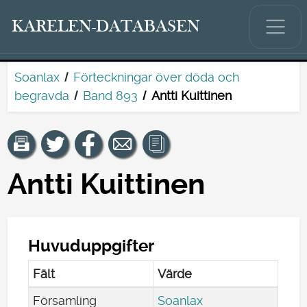
KARELEN-DATABASEN
Soanlax
Förteckningar över döda och
begravda
Band 893
Antti Kuittinen
Antti Kuittinen
Huvuduppgifter
Fält
Värde
Församling
Soanlax