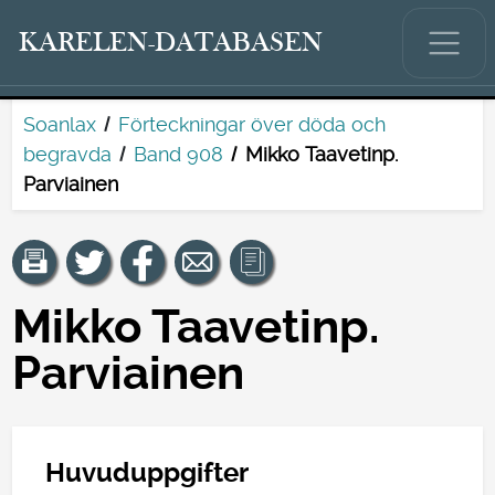
KARELEN-DATABASEN
Soanlax
Förteckningar över döda och
begravda
Band 908
Mikko Taavetinp.
Parviainen
Mikko Taavetinp.
Parviainen
Huvuduppgifter