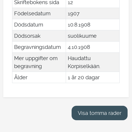
Skriftebokens sida
12
Födelsedatum
1907
Dödsdatum
10
.
8
.
1908
Dödsorsak
suolikuume
Begravningsdatum
4
.
10
.
1908
Mer uppgifter om
Haudattu
begravning
Korpiselkään.
Ålder
1 år 20 dagar
Visa tomma rader