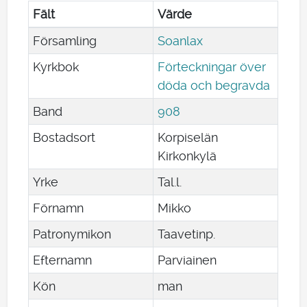
Fält
Värde
Församling
Soanlax
Kyrkbok
Förteckningar över
döda och begravda
Band
908
Bostadsort
Korpiselän
Kirkonkylä
Yrke
Tal.l.
Förnamn
Mikko
Patronymikon
Taavetinp.
Efternamn
Parviainen
Kön
man