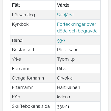
Fält
Värde
Församling
Suojärvi
Kyrkbok
Förteckningar över
döda och begravda
Band
930
Bostadsort
Pietarsaari
Yrke
Työm. lp
Förnamn
Ritva
Övriga förnamn
Orvokki
Efternamn
Hartikainen
Kön
kvinna
Skriftebokens sida
330/1