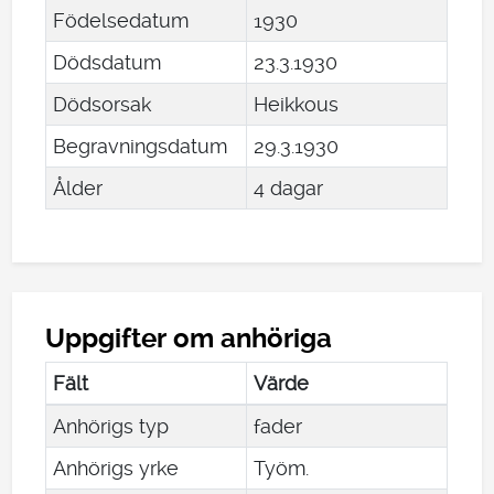
Födelsedatum
1930
Dödsdatum
23
.
3
.
1930
Dödsorsak
Heikkous
Begravningsdatum
29
.
3
.
1930
Ålder
4 dagar
Uppgifter om anhöriga
Fält
Värde
Anhörigs typ
fader
Anhörigs yrke
Työm.