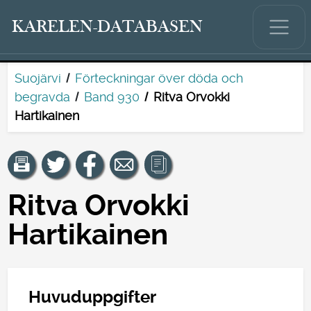
KARELEN-DATABASEN
Suojärvi
Förteckningar över döda och
begravda
Band 930
Ritva Orvokki
Hartikainen
Ritva Orvokki
Hartikainen
Huvuduppgifter