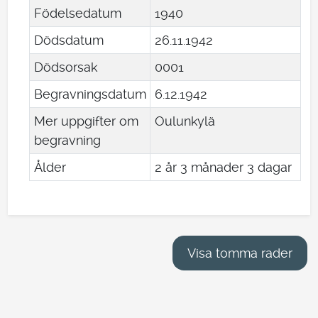
Födelsedatum
1940
Dödsdatum
26
.
11
.
1942
Dödsorsak
0001
Begravningsdatum
6
.
12
.
1942
Mer uppgifter om
Oulunkylä
begravning
Ålder
2 år 3 månader 3 dagar
Visa tomma rader