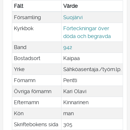
Fält
Värde
Församling
Suojärvi
Kyrkbok
Förteckningar över
döda och begravda
Band
942
Bostadsort
Kaipaa
Yrke
Sähköasentaja./työm.lp.
Förnamn
Pentti
Övriga förnamn
Kari Olavi
Efternamn
Kinnarinen
Kön
man
Skriftebokens sida
305