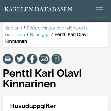
KARELEN-DATABASEN
Suojärvi
Förteckningar över döda och
begravda
Band 942
Pentti Kari Olavi
Kinnarinen
Pentti Kari Olavi
Kinnarinen
Huvuduppgifter