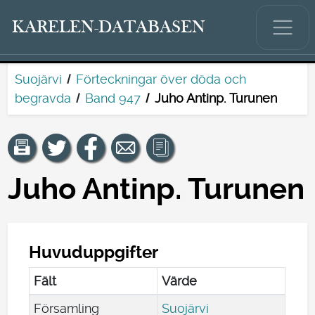
KARELEN-DATABASEN
Suojärvi
Förteckningar över döda och
begravda
Band 947
Juho Antinp. Turunen
Juho Antinp. Turunen
Huvuduppgifter
Fält
Värde
Församling
Suojärvi