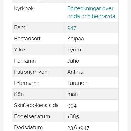
Kyrkbok
Förteckningar över
döda och begravda
Band
947
Bostadsort
Kaipaa
Yrke
Työm.
Förnamn
Juho
Patronymikon
Antinp.
Efternamn
Turunen
Kön
man
Skriftebokens sida
994
Födelsedatum
1885
Dödsdatum
23
.
6
.
1947