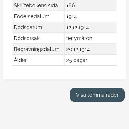
Skriftebokens sida
186
Födelsedatum
1914
Dödsdatum
12
.
12
.
1914
Dödsorsak
tietymätön
Begravningsdatum
20
.
12
.
1914
Ålder
25 dagar
Visa tomma rader