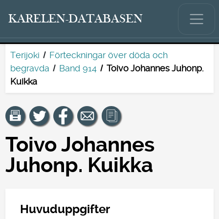
KARELEN-DATABASEN
Terijoki
Förteckningar över döda och
begravda
Band 914
Toivo Johannes Juhonp.
Kuikka
Toivo Johannes
Juhonp. Kuikka
Huvuduppgifter