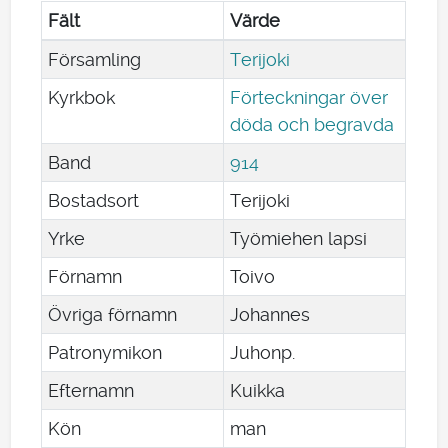
Fält
Värde
Församling
Terijoki
Kyrkbok
Förteckningar över
döda och begravda
Band
914
Bostadsort
Terijoki
Yrke
Työmiehen lapsi
Förnamn
Toivo
Övriga förnamn
Johannes
Patronymikon
Juhonp.
Efternamn
Kuikka
Kön
man