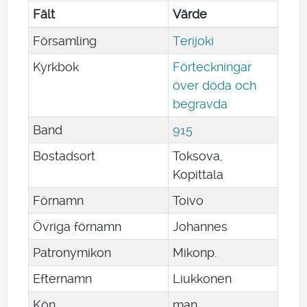
Fält
Värde
Församling
Terijoki
Kyrkbok
Förteckningar
över döda och
begravda
Band
915
Bostadsort
Toksova,
Kopittala
Förnamn
Toivo
Övriga förnamn
Johannes
Patronymikon
Mikonp.
Efternamn
Liukkonen
Kön
man