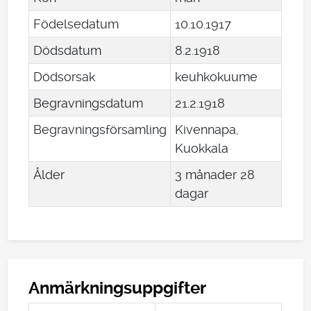
Födelsedatum
10
.
10
.
1917
Dödsdatum
8
.
2
.
1918
Dödsorsak
keuhkokuume
Begravningsdatum
21
.
2
.
1918
Begravningsförsamling
Kivennapa,
Kuokkala
Ålder
3 månader 28
dagar
Anmärkningsuppgifter