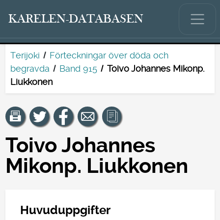
KARELEN-DATABASEN
Terijoki
Förteckningar över döda och
begravda
Band 915
Toivo Johannes Mikonp.
Liukkonen
Toivo Johannes
Mikonp. Liukkonen
Huvuduppgifter