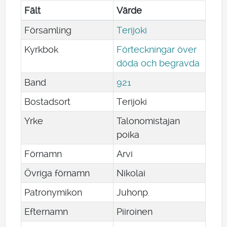
Fält
Värde
Församling
Terijoki
Kyrkbok
Förteckningar över
döda och begravda
Band
921
Bostadsort
Terijoki
Yrke
Talonomistajan
poika
Förnamn
Arvi
Övriga förnamn
Nikolai
Patronymikon
Juhonp.
Efternamn
Piiroinen