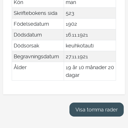
Kön
man
Skriftebokens sida
523
Födelsedatum
1902
Dödsdatum
16
.
11
.
1921
Dödsorsak
keuhkotauti
Begravningsdatum
27
.
11
.
1921
Ålder
19 år 10 månader 20
dagar
Visa tomma rader