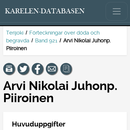
KARELEN-DATABASEN
Terijoki
Förteckningar över döda och
begravda
Band 921
Arvi Nikolai Juhonp.
Piiroinen
Arvi Nikolai Juhonp.
Piiroinen
Huvuduppgifter