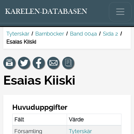
KARELEN-DATABASEN
Tyterskär
Barnböcker
Band 004a
Sida 2
Esaias Kiiski
Esaias Kiiski
Huvuduppgifter
Fält
Värde
Församling
Tyterskär