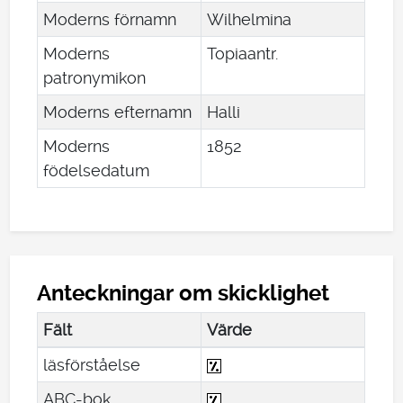
Moderns förnamn
Wilhelmina
Moderns
Topiaantr.
patronymikon
Moderns efternamn
Halli
Moderns
1852
födelsedatum
Anteckningar om skicklighet
Fält
Värde
läsförståelse
ABC-bok