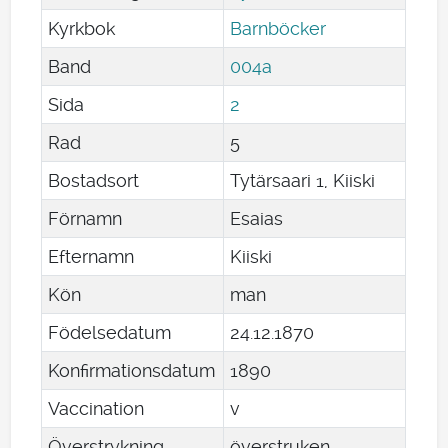
Kyrkbok
Barnböcker
Band
004a
Sida
2
Rad
5
Bostadsort
Tytärsaari 1, Kiiski
Förnamn
Esaias
Efternamn
Kiiski
Kön
man
Födelsedatum
24
.
12
.
1870
Konfirmationsdatum
1890
Vaccination
v
Överstrykning
överstruken