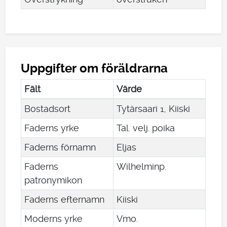
Uppgifter om föräldrarna
Fält
Värde
Bostadsort
Tytärsaari 1, Kiiski
Faderns yrke
Tal. velj. poika
Faderns förnamn
Eljas
Faderns
Wilhelminp.
patronymikon
Faderns efternamn
Kiiski
Moderns yrke
Vmo.