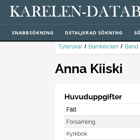
KARELEN-DATA
SNABBSÖKNING
DETALJERAD SÖKNING
S
Tyterskär
Barnböcker
Band
Anna Kiiski
Huvuduppgifter
Fält
Församling
Kyrkbok