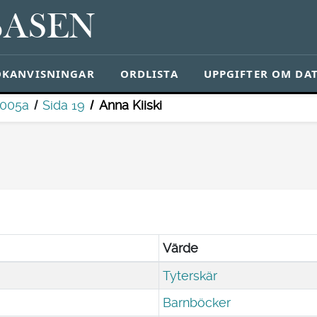
BASEN
ÖKANVISNINGAR
ORDLISTA
UPPGIFTER OM DA
 005a
Sida 19
Anna Kiiski
Värde
Tyterskär
Barnböcker