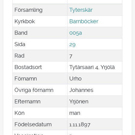
Församling
Tyterskär
Kyrkbok
Barnböcker
Band
005a
Sida
29
Rad
7
Bostadsort
Tytärsaari 4, Yrjölä
Förnamn
Urho
Övriga förnamn
Johannes
Efternamn
Yrjönen
Kön
man
Födelsedatum
1
.
11
.
1897