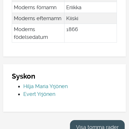
Moderns förnamn
Eriikka
Moderns efternamn
Kiiski
Moderns
1866
födelsedatum
Syskon
Hilja Maria Yrjönen
Evert Yrjönen
Visa tomma rader