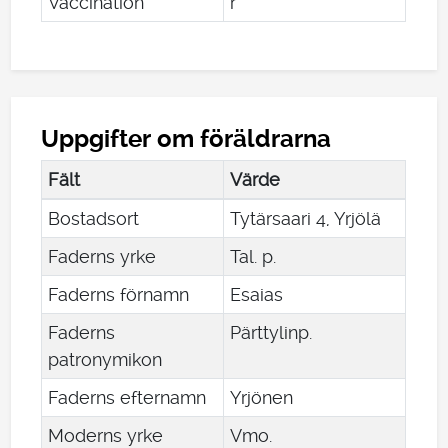
Vaccination
r
Uppgifter om föräldrarna
Fält
Värde
Bostadsort
Tytärsaari 4, Yrjölä
Faderns yrke
Tal. p.
Faderns förnamn
Esaias
Faderns
Pärttylinp.
patronymikon
Faderns efternamn
Yrjönen
Moderns yrke
Vmo.