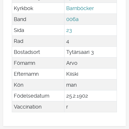
Kyrkbok
Barnböcker
Band
006a
Sida
23
Rad
4
Bostadsort
Tytärsaari 3
Förnamn
Arvo
Efternamn
Kiiski
Kön
man
Födelsedatum
25
.
2
.
1902
Vaccination
r