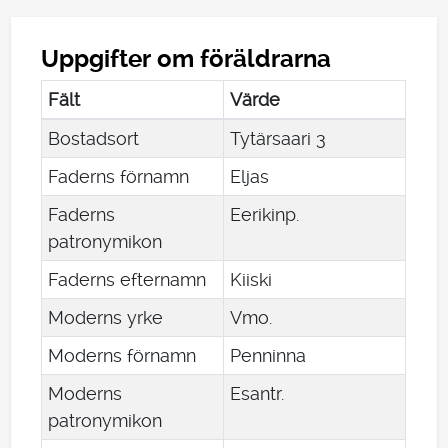
Uppgifter om föräldrarna
Fält
Värde
Bostadsort
Tytärsaari 3
Faderns förnamn
Eljas
Faderns
Eerikinp.
patronymikon
Faderns efternamn
Kiiski
Moderns yrke
Vmo.
Moderns förnamn
Penninna
Moderns
Esantr.
patronymikon