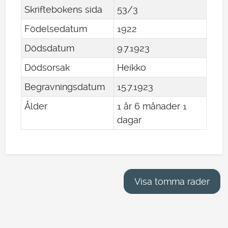
Skriftebokens sida
53/3
Födelsedatum
1922
Dödsdatum
9
.
7
.
1923
Dödsorsak
Heikko
Begravningsdatum
15
.
7
.
1923
Ålder
1 år 6 månader 1
dagar
Visa tomma rader