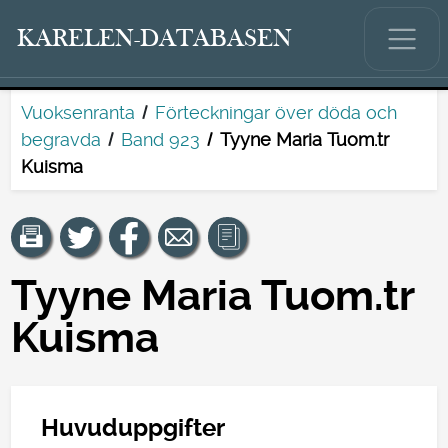
KARELEN-DATABASEN
Vuoksenranta
Förteckningar över döda och
begravda
Band 923
Tyyne Maria Tuom.tr
Kuisma
Tyyne Maria Tuom.tr
Kuisma
Huvuduppgifter