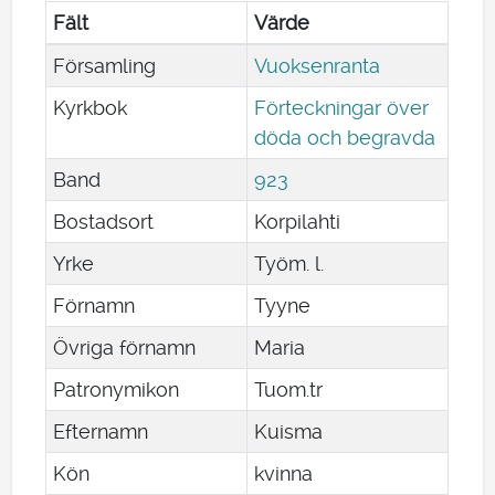
Fält
Värde
Församling
Vuoksenranta
Kyrkbok
Förteckningar över
döda och begravda
Band
923
Bostadsort
Korpilahti
Yrke
Työm. l.
Förnamn
Tyyne
Övriga förnamn
Maria
Patronymikon
Tuom.tr
Efternamn
Kuisma
Kön
kvinna