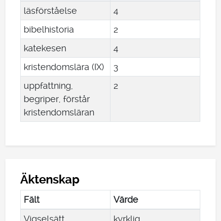
läsförståelse
4
bibelhistoria
2
katekesen
4
kristendomslära (IX)
3
uppfattning,
2
begriper, förstår
kristendomsläran
Äktenskap
Fält
Värde
Vigselsätt
kyrklig