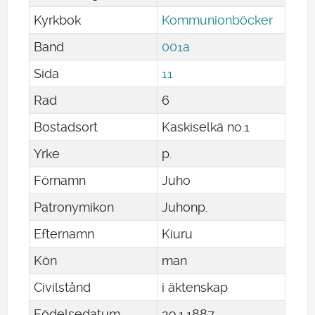
Kyrkbok
Kommunionböcker
Band
001a
Sida
11
Rad
6
Bostadsort
Kaskiselkä no.1
Yrke
p.
Förnamn
Juho
Patronymikon
Juhonp.
Efternamn
Kiuru
Kön
man
Civilstånd
i äktenskap
Födelsedatum
29
.
1
.
1887