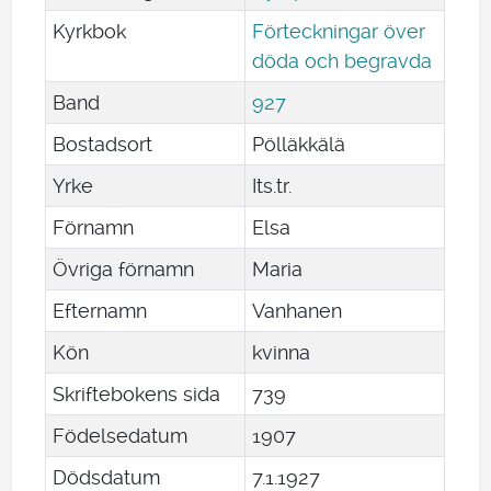
Kyrkbok
Förteckningar över
döda och begravda
Band
927
Bostadsort
Pölläkkälä
Yrke
Its.tr.
Förnamn
Elsa
Övriga förnamn
Maria
Efternamn
Vanhanen
Kön
kvinna
Skriftebokens sida
739
Födelsedatum
1907
Dödsdatum
7
.
1
.
1927