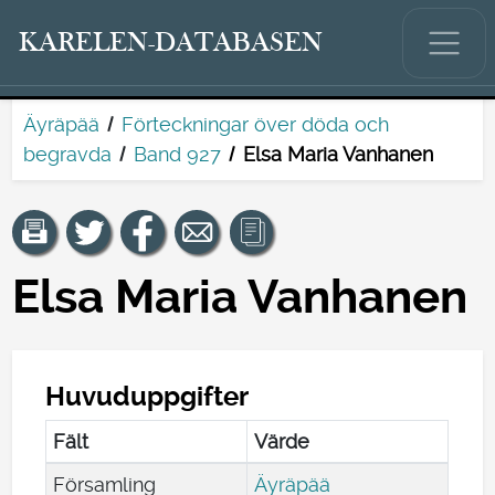
KARELEN-DATABASEN
Äyräpää
Förteckningar över döda och
begravda
Band 927
Elsa Maria Vanhanen
Elsa Maria Vanhanen
Huvuduppgifter
Fält
Värde
Församling
Äyräpää