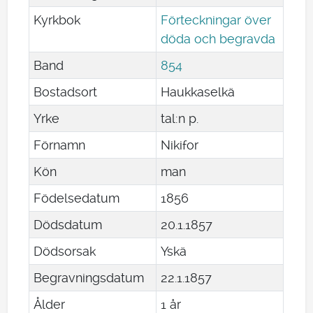
Kyrkbok
Förteckningar över
döda och begravda
Band
854
Bostadsort
Haukkaselkä
Yrke
tal:n p.
Förnamn
Nikifor
Kön
man
Födelsedatum
1856
Dödsdatum
20
.
1
.
1857
Dödsorsak
Yskä
Begravningsdatum
22
.
1
.
1857
Ålder
1 år