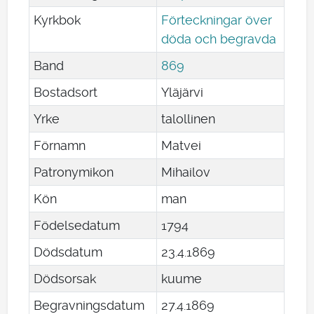
Kyrkbok
Förteckningar över
döda och begravda
Band
869
Bostadsort
Yläjärvi
Yrke
talollinen
Förnamn
Matvei
Patronymikon
Mihailov
Kön
man
Födelsedatum
1794
Dödsdatum
23
.
4
.
1869
Dödsorsak
kuume
Begravningsdatum
27
.
4
.
1869