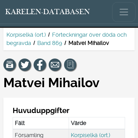
KARELEN-DATABASEN
Korpiselkä (ort.)
Förteckningar över döda och
begravda
Band 869
Matvei Mihailov
Matvei Mihailov
Huvuduppgifter
Fält
Värde
Församling
Korpiselkä (ort.)