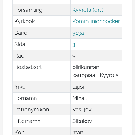
Församling
Kyyrölä (ort.)
Kyrkbok
Kommunionböcker
Band
913a
Sida
3
Rad
9
Bostadsort
piirikunnan
kauppiaat, Kyyrölä
Yrke
lapsi
Förnamn
Mihail
Patronymikon
Vasiljev
Efternamn
Sibakov
Kön
man