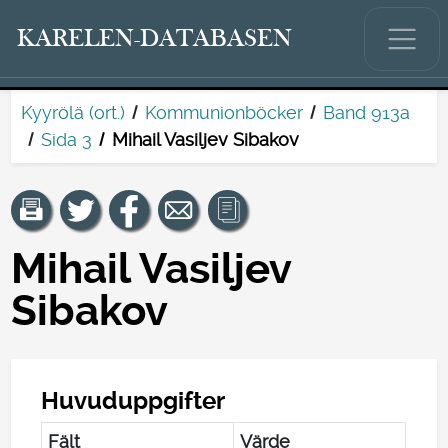
KARELEN-DATABASEN
Kyyrölä (ort.)
Kommunionböcker
Band 913a
Sida 3
Mihail Vasiljev Sibakov
Mihail Vasiljev
Sibakov
Huvuduppgifter
Fält
Värde