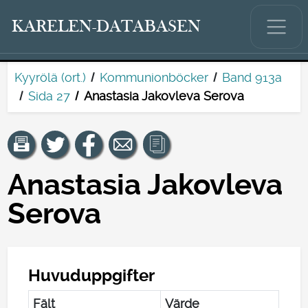
KARELEN-DATABASEN
Kyyrölä (ort.)
Kommunionböcker
Band 913a
Sida 27
Anastasia Jakovleva Serova
Anastasia Jakovleva
Serova
Huvuduppgifter
Fält
Värde