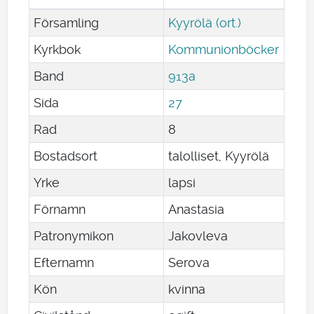
Församling
Kyyrölä (ort.)
Kyrkbok
Kommunionböcker
Band
913a
Sida
27
Rad
8
Bostadsort
talolliset, Kyyrölä
Yrke
lapsi
Förnamn
Anastasia
Patronymikon
Jakovleva
Efternamn
Serova
Kön
kvinna