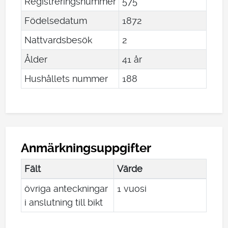
Registreringsnummer
575
Födelsedatum
1872
Nattvardsbesök
2
Ålder
41 år
Hushållets nummer
188
Anmärkningsuppgifter
Fält
Värde
övriga anteckningar
1 vuosi
i anslutning till bikt