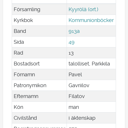
Församling
Kyyrölä (ort.)
Kyrkbok
Kommunionböcker
Band
913a
Sida
49
Rad
13
Bostadsort
talolliset, Parkkila
Förnamn
Pavel
Patronymikon
Gavriilov
Efternamn
Filatov
Kön
man
Civilstånd
i äktenskap