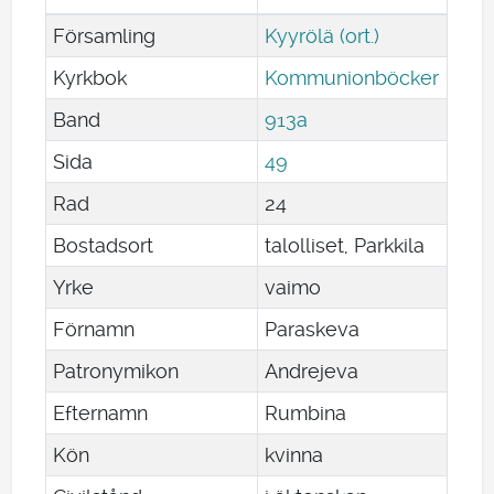
Församling
Kyyrölä (ort.)
Kyrkbok
Kommunionböcker
Band
913a
Sida
49
Rad
24
Bostadsort
talolliset, Parkkila
Yrke
vaimo
Förnamn
Paraskeva
Patronymikon
Andrejeva
Efternamn
Rumbina
Kön
kvinna