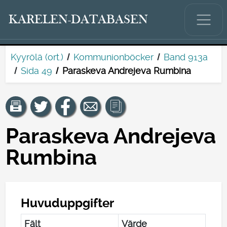
KARELEN-DATABASEN
Kyyrölä (ort.)
Kommunionböcker
Band 913a
Sida 49
Paraskeva Andrejeva Rumbina
Paraskeva Andrejeva
Rumbina
Huvuduppgifter
Fält
Värde