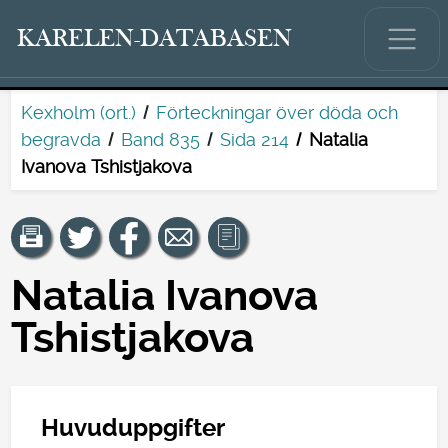
KARELEN-DATABASEN
Kexholm (ort.)
Förteckningar över döda och
begravda
Band 835
Sida 214
Natalia
Ivanova Tshistjakova
Natalia Ivanova
Tshistjakova
Huvuduppgifter