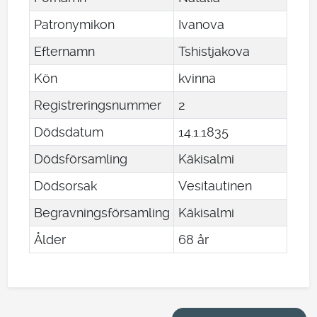
Patronymikon
Ivanova
Efternamn
Tshistjakova
Kön
kvinna
Registreringsnummer
2
Dödsdatum
14
.
1
.
1835
Dödsförsamling
Käkisalmi
Dödsorsak
Vesitautinen
Begravningsförsamling
Käkisalmi
Ålder
68 år