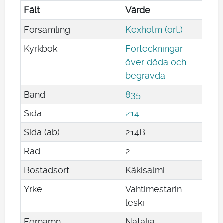
Fält
Värde
Församling
Kexholm (ort.)
Kyrkbok
Förteckningar
över döda och
begravda
Band
835
Sida
214
Sida (ab)
214B
Rad
2
Bostadsort
Käkisalmi
Yrke
Vahtimestarin
leski
Förnamn
Natalia