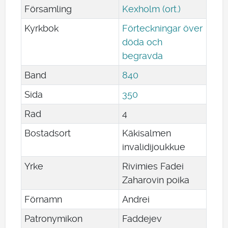
Församling
Kexholm (ort.)
Kyrkbok
Förteckningar över
döda och
begravda
Band
840
Sida
350
Rad
4
Bostadsort
Käkisalmen
invalidijoukkue
Yrke
Rivimies Fadei
Zaharovin poika
Förnamn
Andrei
Patronymikon
Faddejev