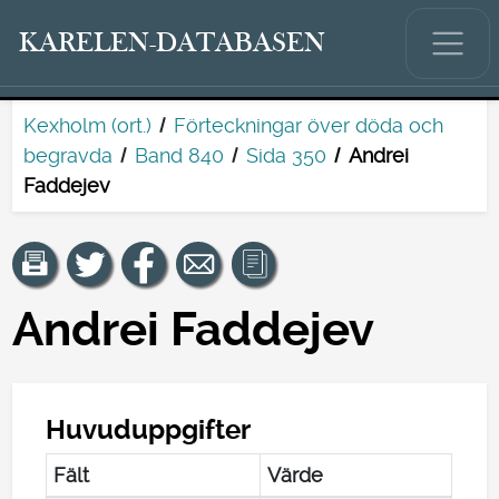
KARELEN-DATABASEN
Kexholm (ort.)
Förteckningar över döda och
begravda
Band 840
Sida 350
Andrei
Faddejev
Andrei Faddejev
Huvuduppgifter
Fält
Värde