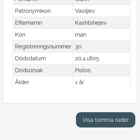
Patronymikon
Vasiljev
Efternamn
Kashtshejev
Kön
man
Registreringsnummer
30
Dödsdatum
20
.
4
.
1805
Dödsorsak
Pistos
Ålder
1 år
Visa tomma rader