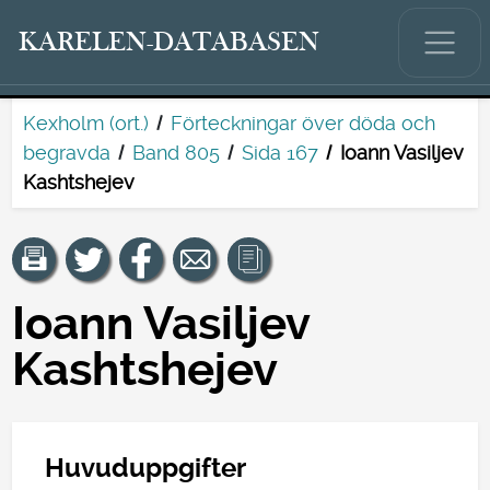
KARELEN-DATABASEN
Kexholm (ort.)
Förteckningar över döda och
begravda
Band 805
Sida 167
Ioann Vasiljev
Kashtshejev
Ioann Vasiljev
Kashtshejev
Huvuduppgifter