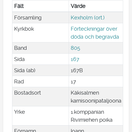
Fält
Värde
Församling
Kexholm (ort.)
Kyrkbok
Förteckningar över
döda och begravda
Band
805
Sida
167
Sida (ab)
167B
Rad
17
Bostadsort
Käkisalmen
karnisoonipataljoona
Yrke
1.komppanian
Rivimiehen poika
Förnamn
Ioann