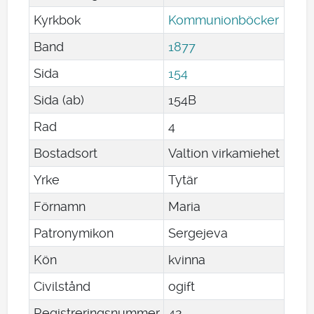
Kyrkbok
Kommunionböcker
Band
1877
Sida
154
Sida (ab)
154B
Rad
4
Bostadsort
Valtion virkamiehet
Yrke
Tytär
Förnamn
Maria
Patronymikon
Sergejeva
Kön
kvinna
Civilstånd
ogift
Registreringsnummer
42