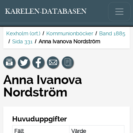
KARELEN-DATABASEN
Kexholm (ort.)
Kommunionböcker
Band 1885
Sida 331
Anna Ivanova Nordström
Anna Ivanova
Nordström
Huvuduppgifter
Fält
Värde