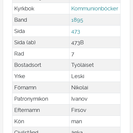
Kyrkbok
Kommunionböcker
Band
1895
Sida
473
Sida (ab)
473B
Rad
7
Bostadsort
Työläiset
Yrke
Leski
Förnamn
Nikolai
Patronymikon
Ivanov
Efternamn
Firsov
Kön
man
Civilstånd
änka