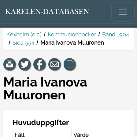
KARELEN-DATABASEN
Kexholm (ort.)
Kommunionböcker
Band 1904
Sida 554
Maria Ivanova Muuronen
Maria Ivanova
Muuronen
Huvuduppgifter
Fält
Värde