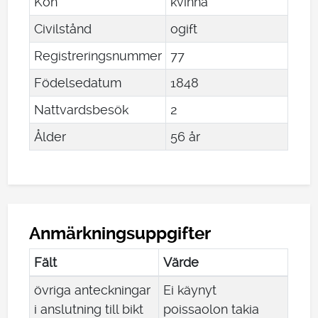
Kön
kvinna
Civilstånd
ogift
Registreringsnummer
77
Födelsedatum
1848
Nattvardsbesök
2
Ålder
56 år
Anmärkningsuppgifter
Fält
Värde
övriga anteckningar
Ei käynyt
i anslutning till bikt
poissaolon takia