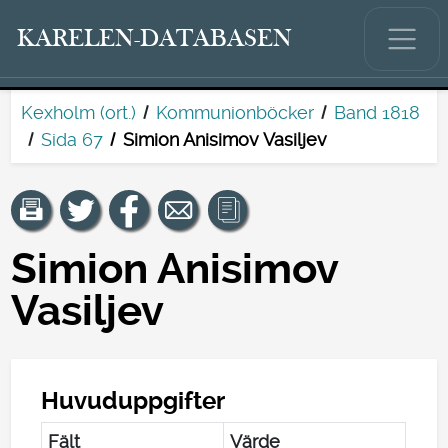
KARELEN-DATABASEN
Kexholm (ort.)
Kommunionböcker
Band 1818
Sida 67
Simion Anisimov Vasiljev
Simion Anisimov
Vasiljev
Huvuduppgifter
Fält
Värde