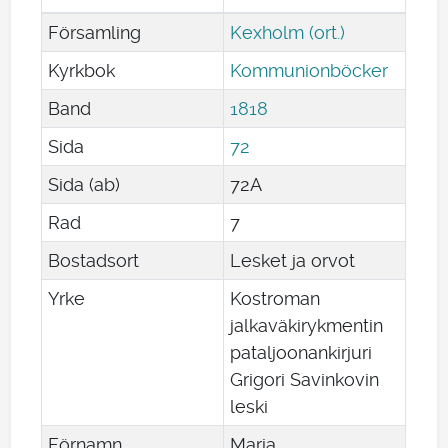
Församling
Kexholm (ort.)
Kyrkbok
Kommunionböcker
Band
1818
Sida
72
Sida (ab)
72A
Rad
7
Bostadsort
Lesket ja orvot
Yrke
Kostroman
jalkaväkirykmentin
pataljoonankirjuri
Grigori Savinkovin
leski
Förnamn
Maria