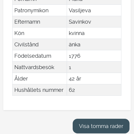
Patronymikon
Vasiljeva
Efternamn
Savinkov
Kön
kvinna
Civilstånd
änka
Födelsedatum
1776
Nattvardsbesök
1
Ålder
42 år
Hushållets nummer
62
Visa tomma rader