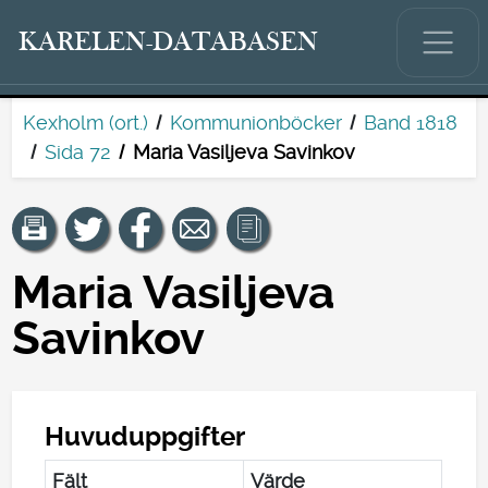
KARELEN-DATABASEN
Kexholm (ort.)
Kommunionböcker
Band 1818
Sida 72
Maria Vasiljeva Savinkov
Maria Vasiljeva
Savinkov
Huvuduppgifter
Fält
Värde