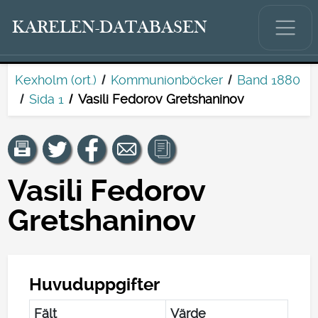
KARELEN-DATABASEN
Kexholm (ort.)
Kommunionböcker
Band 1880
Sida 1
Vasili Fedorov Gretshaninov
Vasili Fedorov
Gretshaninov
Huvuduppgifter
Fält
Värde