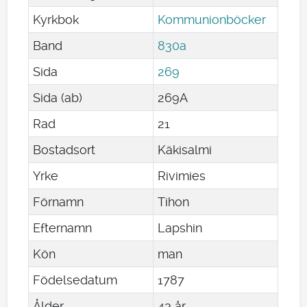
Kyrkbok
Kommunionböcker
Band
830a
Sida
269
Sida (ab)
269A
Rad
21
Bostadsort
Käkisalmi
Yrke
Rivimies
Förnamn
Tihon
Efternamn
Lapshin
Kön
man
Födelsedatum
1787
Ålder
43 år