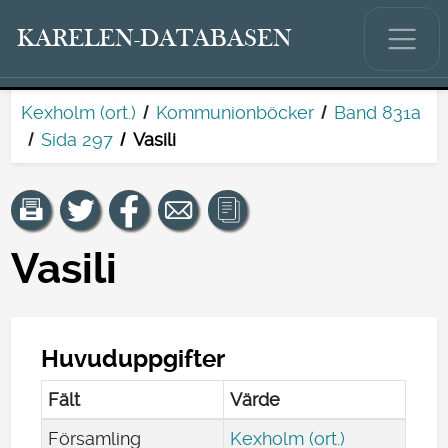
KARELEN-DATABASEN
Kexholm (ort.)
Kommunionböcker
Band 831a
Sida 297
Vasili
Vasili
Huvuduppgifter
Fält
Värde
Församling
Kexholm (ort.)