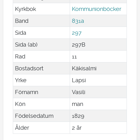
Kyrkbok
Kommunionböcker
Band
831a
Sida
297
Sida (ab)
297B
Rad
11
Bostadsort
Käkisalmi
Yrke
Lapsi
Förnamn
Vasili
Kön
man
Födelsedatum
1829
Ålder
2 år