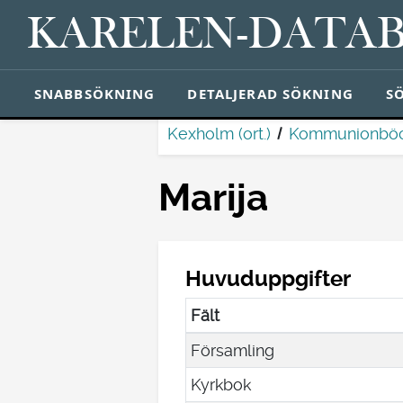
KARELEN-DATA
SNABBSÖKNING
DETALJERAD SÖKNING
S
Kexholm (ort.)
Kommunionböc
Marija
Huvuduppgifter
Fält
Församling
Kyrkbok