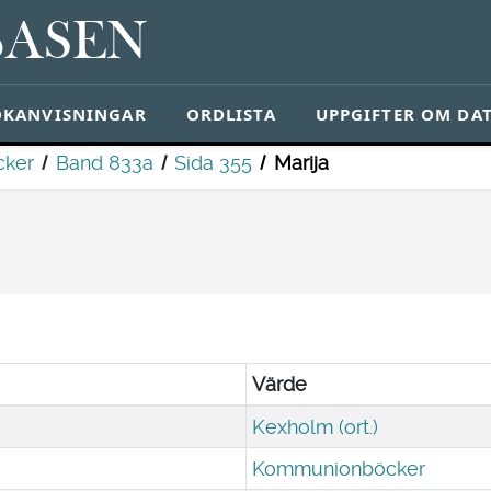
BASEN
ÖKANVISNINGAR
ORDLISTA
UPPGIFTER OM DA
ker
Band 833a
Sida 355
Marija
Värde
Kexholm (ort.)
Kommunionböcker