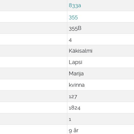
833a
355
355B
4
Käkisalmi
Lapsi
Marija
kvinna
127
1824
1
9 år