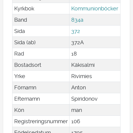
Kyrkbok
Kommunionböcker
Band
834a
Sida
372
Sida (ab)
372A
Rad
18
Bostadsort
Käkisalmi
Yrke
Rivimies
Förnamn
Anton
Efternamn
Spiridonov
Kön
man
Registreringsnummer
106
Födelsedatum
1795