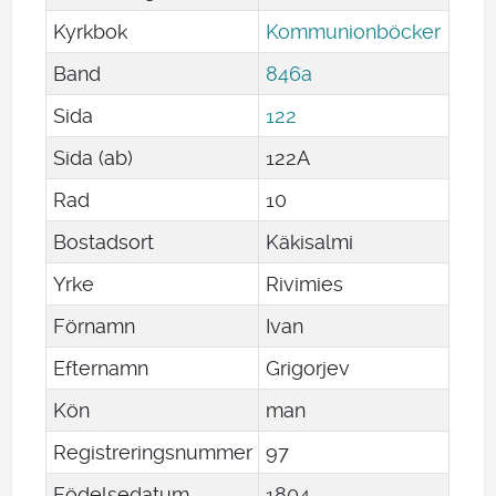
Kyrkbok
Kommunionböcker
Band
846a
Sida
122
Sida (ab)
122A
Rad
10
Bostadsort
Käkisalmi
Yrke
Rivimies
Förnamn
Ivan
Efternamn
Grigorjev
Kön
man
Registreringsnummer
97
Födelsedatum
1804