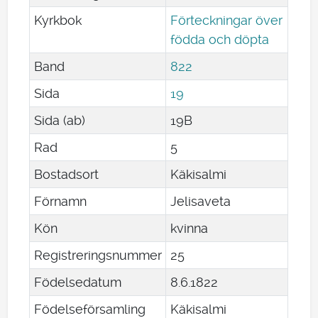
Kyrkbok
Förteckningar över
födda och döpta
Band
822
Sida
19
Sida (ab)
19B
Rad
5
Bostadsort
Käkisalmi
Förnamn
Jelisaveta
Kön
kvinna
Registreringsnummer
25
Födelsedatum
8
.
6
.
1822
Födelseförsamling
Käkisalmi