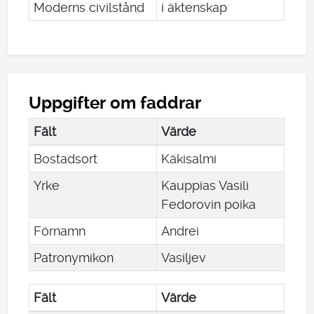
Moderns civilstånd
i äktenskap
Uppgifter om faddrar
Fält
Värde
Bostadsort
Käkisalmi
Yrke
Kauppias Vasili
Fedorovin poika
Förnamn
Andrei
Patronymikon
Vasiljev
Fält
Värde