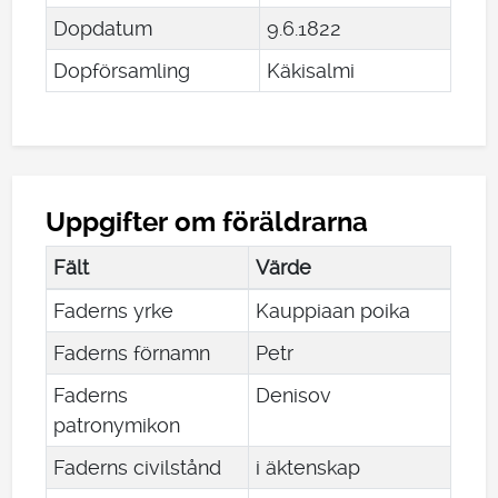
Dopdatum
9
.
6
.
1822
Dopförsamling
Käkisalmi
Uppgifter om föräldrarna
Fält
Värde
Faderns yrke
Kauppiaan poika
Faderns förnamn
Petr
Faderns
Denisov
patronymikon
Faderns civilstånd
i äktenskap