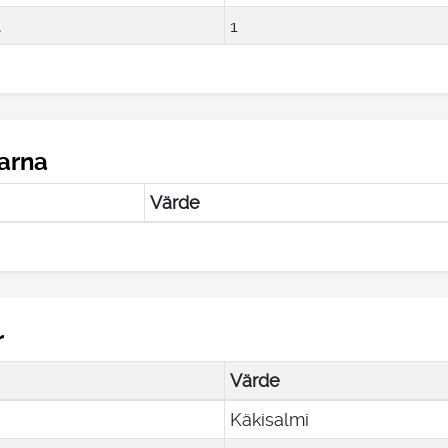
t
1
arna
Värde
r
Värde
Käkisalmi