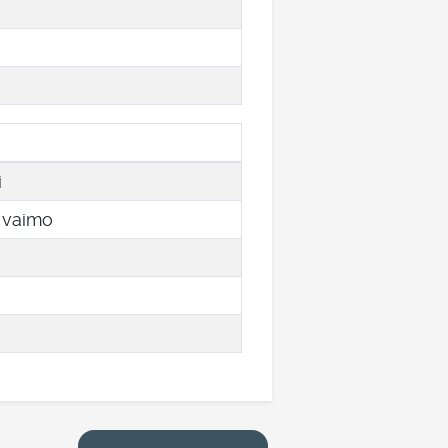
i
n vaimo