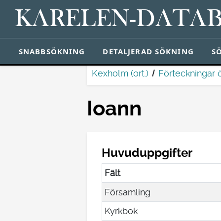
KARELEN-DATA
SNABBSÖKNING
DETALJERAD SÖKNING
S
Kexholm (ort.)
Förteckningar 
Ioann
Huvuduppgifter
Fält
Församling
Kyrkbok