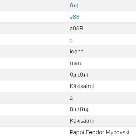
814
288
288B
1
Ioann
man
8
.
1
.
1814
Käkisalmi
2
8
.
1
.
1814
Käkisalmi
Pappi Feodor Myzovski