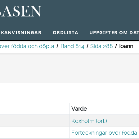
BASEN
ÖKANVISNINGAR
ORDLISTA
UPPGIFTER OM DA
över födda och döpta
Band 814
Sida 288
Ioann
Värde
Kexholm (ort.)
Förteckningar över födda