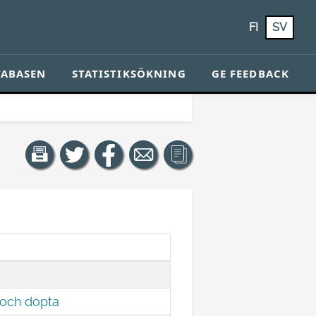
FI
SV
TABASEN
STATISTIKSÖKNING
GE FEEDBACK
 och döpta