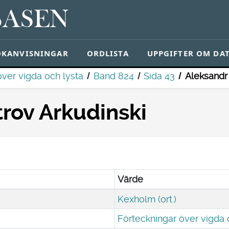
BASEN
ÖKANVISNINGAR
ORDLISTA
UPPGIFTER OM DA
över vigda och lysta
Band 824
Sida 43
Aleksandr
rov Arkudinski
Värde
Kexholm (ort.)
Förteckningar över vigda 