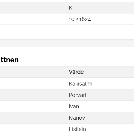
K
10
.
2
.
1824
ittnen
Värde
Käkisalmi
Porvari
Ivan
Ivanov
Lisitsin