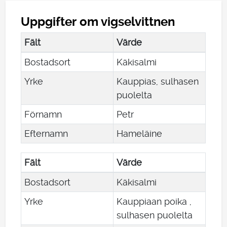
Uppgifter om vigselvittnen
Fält
Värde
Bostadsort
Käkisalmi
Yrke
Kauppias, sulhasen
puolelta
Förnamn
Petr
Efternamn
Hameläine
Fält
Värde
Bostadsort
Käkisalmi
Yrke
Kauppiaan poika ,
sulhasen puolelta