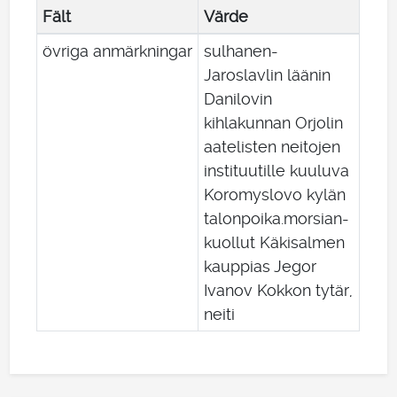
Fält
Värde
övriga anmärkningar
sulhanen-
Jaroslavlin läänin
Danilovin
kihlakunnan Orjolin
aatelisten neitojen
instituutille kuuluva
Koromyslovo kylän
talonpoika.morsian-
kuollut Käkisalmen
kauppias Jegor
Ivanov Kokkon tytär,
neiti