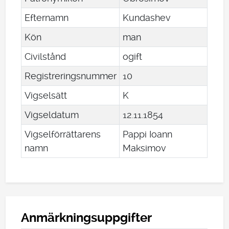
Efternamn
Kundashev
Kön
man
Civilstånd
ogift
Registreringsnummer
10
Vigselsätt
K
Vigseldatum
12
.
11
.
1854
Vigselförrättarens
Pappi Ioann
namn
Maksimov
Anmärkningsuppgifter