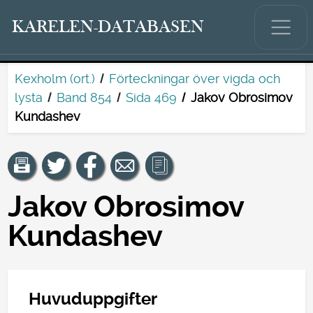
KARELEN-DATABASEN
Kexholm (ort.)
Förteckningar över vigda och
lysta
Band 854
Sida 469
Jakov Obrosimov
Kundashev
Jakov Obrosimov
Kundashev
Huvuduppgifter