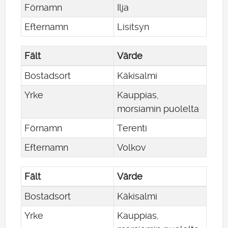
Förnamn
Ilja
Efternamn
Lisitsyn
Fält
Värde
Bostadsort
Käkisalmi
Yrke
Kauppias,
morsiamin puolelta
Förnamn
Terenti
Efternamn
Volkov
Fält
Värde
Bostadsort
Käkisalmi
Yrke
Kauppias,