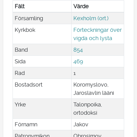
Fält
Värde
Församling
Kexholm (ort.)
Kyrkbok
Förteckningar över
vigda och lysta
Band
854
Sida
469
Rad
1
Bostadsort
Koromyslovo,
Jaroslavlin lääni
Yrke
Talonpoika,
ortodoksi
Förnamn
Jakov
Patronymikon
Obrosimov