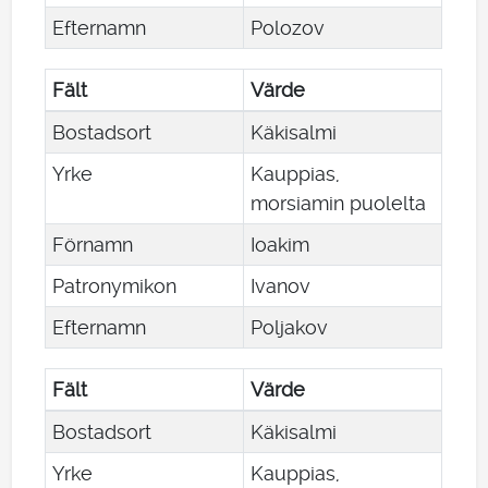
Efternamn
Polozov
Fält
Värde
Bostadsort
Käkisalmi
Yrke
Kauppias,
morsiamin puolelta
Förnamn
Ioakim
Patronymikon
Ivanov
Efternamn
Poljakov
Fält
Värde
Bostadsort
Käkisalmi
Yrke
Kauppias,