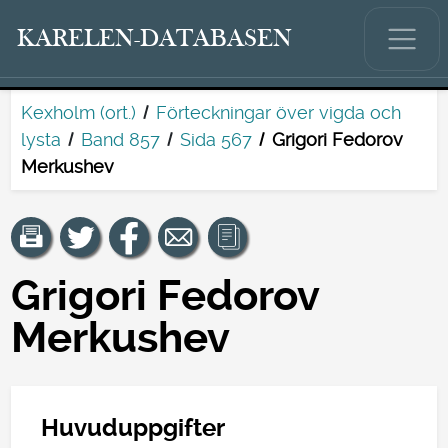
KARELEN-DATABASEN
Kexholm (ort.)
Förteckningar över vigda och
lysta
Band 857
Sida 567
Grigori Fedorov
Merkushev
Grigori Fedorov
Merkushev
Huvuduppgifter