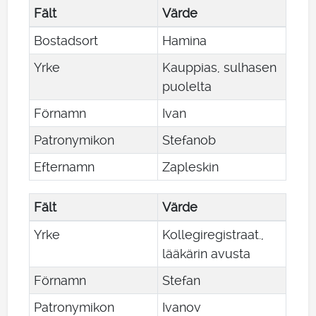
Fält
Värde
Bostadsort
Hamina
Yrke
Kauppias, sulhasen
puolelta
Förnamn
Ivan
Patronymikon
Stefanob
Efternamn
Zapleskin
Fält
Värde
Yrke
Kollegiregistraat.,
lääkärin avusta
Förnamn
Stefan
Patronymikon
Ivanov