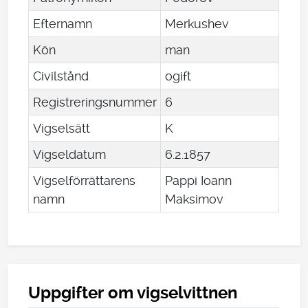
Efternamn
Merkushev
Kön
man
Civilstånd
ogift
Registreringsnummer
6
Vigselsätt
K
Vigseldatum
6
.
2
.
1857
Vigselförrättarens
Pappi Ioann
namn
Maksimov
Uppgifter om vigselvittnen