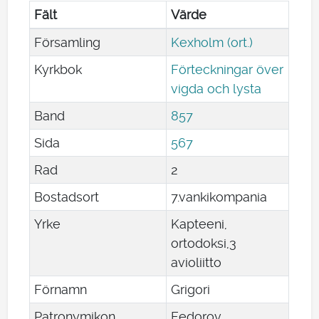
Fält
Värde
Församling
Kexholm (ort.)
Kyrkbok
Förteckningar över
vigda och lysta
Band
857
Sida
567
Rad
2
Bostadsort
7.vankikompania
Yrke
Kapteeni,
ortodoksi,3
avioliitto
Förnamn
Grigori
Patronymikon
Fedorov