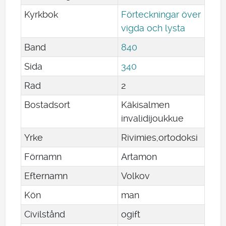
Kyrkbok
Förteckningar över
vigda och lysta
Band
840
Sida
340
Rad
2
Bostadsort
Käkisalmen
invalidijoukkue
Yrke
Rivimies,ortodoksi
Förnamn
Artamon
Efternamn
Volkov
Kön
man
Civilstånd
ogift