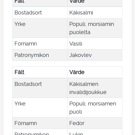
Fält
Värde
Bostadsort
Käkisalmi
Yrke
Populi, morsiamin
puolelta
Förnamn
Vasili
Patronymikon
Jakovlev
Fält
Värde
Bostadsort
Käkisalmen
invalidijoukkue
Yrke
Populi, morsiamen
puoli
Förnamn
Fedor
Patronymikon
Lukin