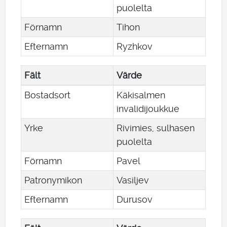
puolelta
Förnamn
Tihon
Efternamn
Ryzhkov
Fält
Värde
Bostadsort
Käkisalmen
invalidijoukkue
Yrke
Rivimies, sulhasen
puolelta
Förnamn
Pavel
Patronymikon
Vasiljev
Efternamn
Durusov