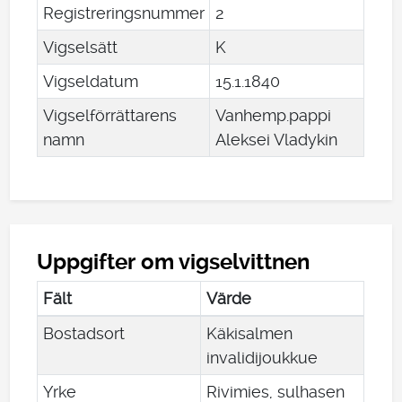
Registreringsnummer
2
Vigselsätt
K
Vigseldatum
15
.
1
.
1840
Vigselförrättarens
Vanhemp.pappi
namn
Aleksei Vladykin
Uppgifter om vigselvittnen
Fält
Värde
Bostadsort
Käkisalmen
invalidijoukkue
Yrke
Rivimies, sulhasen