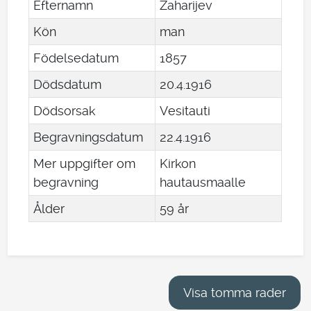
Efternamn
Zaharijev
Kön
man
Födelsedatum
1857
Dödsdatum
20
.
4
.
1916
Dödsorsak
Vesitauti
Begravningsdatum
22
.
4
.
1916
Mer uppgifter om
Kirkon
begravning
hautausmaalle
Ålder
59 år
Visa tomma rader