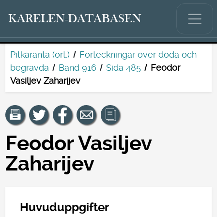
KARELEN-DATABASEN
Pitkäranta (ort.)
Förteckningar över döda och
begravda
Band 916
Sida 485
Feodor
Vasiljev Zaharijev
Feodor Vasiljev
Zaharijev
Huvuduppgifter