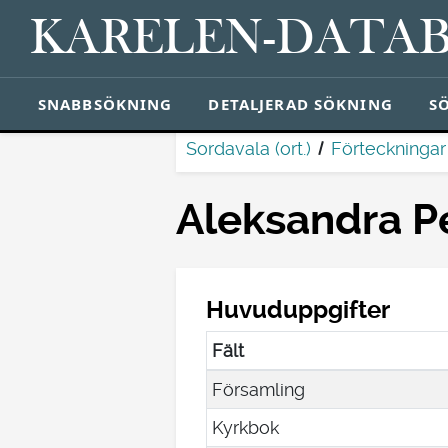
KARELEN-DATA
SNABBSÖKNING
DETALJERAD SÖKNING
S
Sordavala (ort.)
Förteckninga
Aleksandra P
Huvuduppgifter
Fält
Församling
Kyrkbok