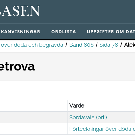
BASEN
ÖKANVISNINGAR
ORDLISTA
UPPGIFTER OM DA
r över döda och begravda
Band 806
Sida 78
Ale
etrova
Värde
Sordavala (ort.)
Förteckningar över döda