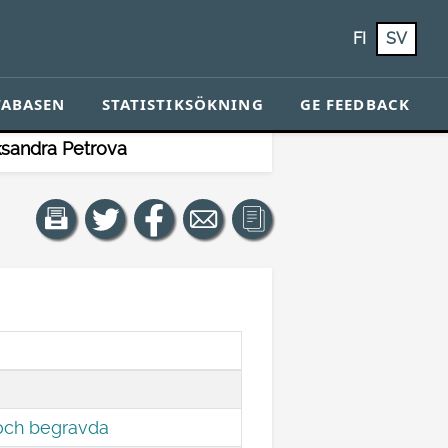
FI
SV
TABASEN
STATISTIKSÖKNING
GE FEEDBACK
ksandra Petrova
 och begravda