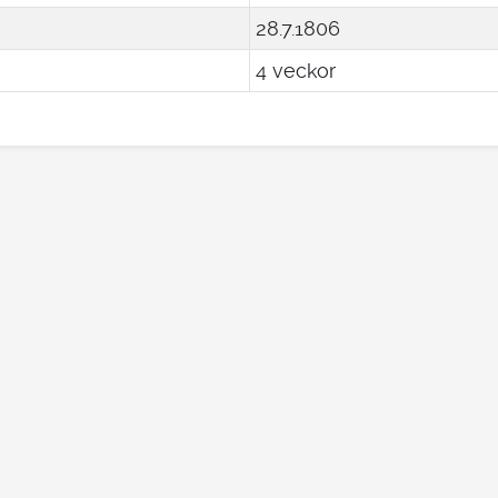
28
.
7
.
1806
4 veckor