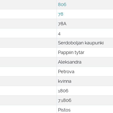
806
78
78A
4
Serdoboljan kaupunki
Pappiin tytär
Aleksandra
Petrova
kvinna
1806
7
.
1806
Pistos