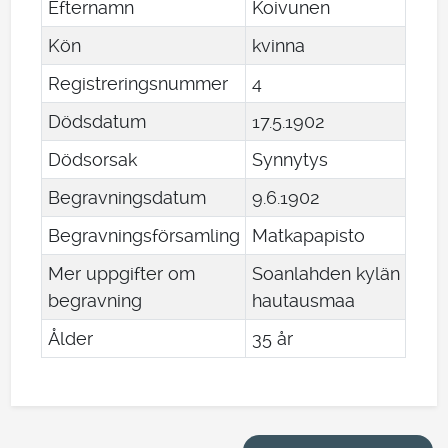
Efternamn
Koivunen
Kön
kvinna
Registreringsnummer
4
Dödsdatum
17
.
5
.
1902
Dödsorsak
Synnytys
Begravningsdatum
9
.
6
.
1902
Begravningsförsamling
Matkapapisto
Mer uppgifter om
Soanlahden kylän
begravning
hautausmaa
Ålder
35 år