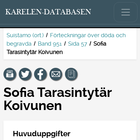
KARELEN-DATABASEN
Suistamo (ort.)
Förteckningar över döda och
begravda
Band 951
Sida 57
Sofia
Tarasintytär Koivunen
Sofia Tarasintytär
Koivunen
Huvuduppgifter