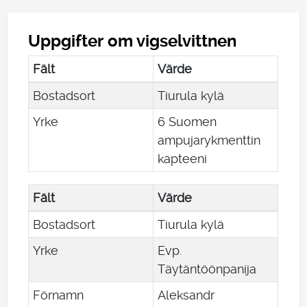
Uppgifter om vigselvittnen
Fält
Värde
Bostadsort
Tiurula kylä
Yrke
6 Suomen
ampujarykmenttin
kapteeni
Fält
Värde
Bostadsort
Tiurula kylä
Yrke
Evp.
Täytäntöönpanija
Förnamn
Aleksandr