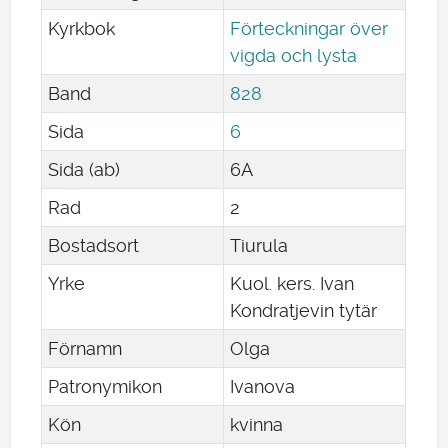
Kyrkbok
Förteckningar över
vigda och lysta
Band
828
Sida
6
Sida (ab)
6A
Rad
2
Bostadsort
Tiurula
Yrke
Kuol. kers. Ivan
Kondratjevin tytär
Förnamn
Olga
Patronymikon
Ivanova
Kön
kvinna